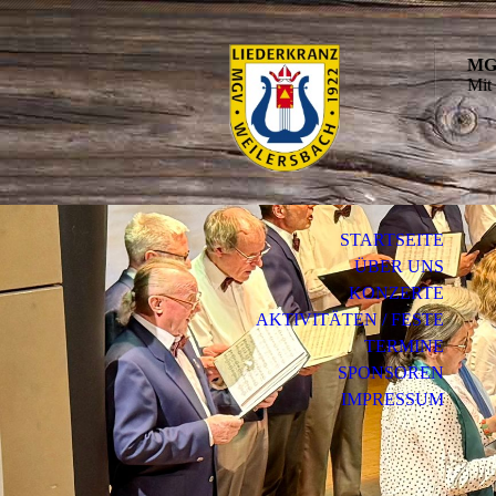
MGV
Mit
STARTSEITE
ÜBER UNS
KONZERTE
AKTIVITÄTEN / FESTE
TERMINE
SPONSOREN
IMPRESSUM