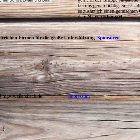
chen Schwarzwald und Baar.
bei uns genau richtig. Seit 2 Ja
es zusätzlich einen gemischten
dem Namen
Klangart
lreichen Firmen für die große Unterstützung
Sponsoren
@mgv-weilersbach.de
Impressum