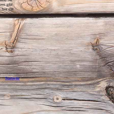
hren gibt
 Chor mit
Startseite