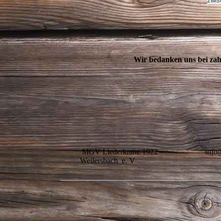
zwis
Wir bedanken uns bei zah
MGV Liederkranz 1922
info
Weilersbach e. V