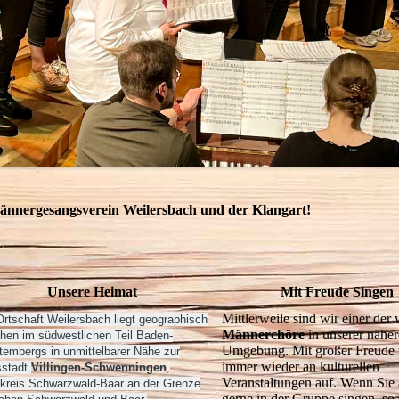
nnergesangsverein Weilersbach und der Klangart!
Unsere Heimat
Mit Freude Singen
Mittlerweile sind wir einer der
Ortschaft Weilersbach liegt geographisch
Männerchöre
in unserer nähe
hen im südwestlichen Teil Baden-
Umgebung. Mit großer Freude t
tembergs in unmittelbarer Nähe zur
immer wieder an kulturellen
sstadt
Villingen-Schwenningen
,
Veranstaltungen auf. Wenn Sie
kreis Schwarzwald-Baar an der Grenze
gerne in der Gruppe singen, so 