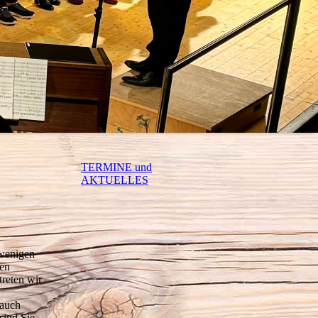
TERMINE und
AKTUELLES
 wenigen
ren
reten wir
 auch
sind Sie