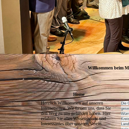
Willkommen beim Mä
Home
Herzlich Willkommen auf unseren
Die 
Internetseiten. Wir freuen uns, dass Sie
gese
den Weg zu uns gefunden haben. Hier
Würr
erfahren Sie alles Wissenswerte und
Krei
Interessantes über unseren Verein.
Land